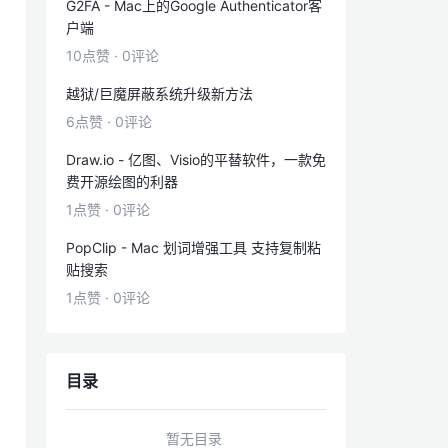
G2FA - Mac上的Google Authenticator客
户端
10点赞
·
0评论
越狱/巨魔屏蔽系统升级新方法
6点赞
·
0评论
Draw.io - 亿图、Visio的平替软件，一款免
费开源绘图的利器
1点赞
·
0评论
PopClip - Mac 划词增强工具 支持复制粘
贴搜索
1点赞
·
0评论
目录
暂无目录