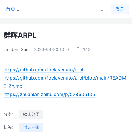
首页
登录
群晖ARPL
Lambert Sun
2023-08-30 10:46
4143
https://github.com/fbelavenuto/arpl
https://github.com/fbelavenuto/arpl/blob/main/READM
E-Zh.md
https://zhuanlan.zhihu.com/p/578606105
分类：
默认分类
标签：
暂无标签