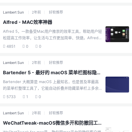
都能准确掌握，iStat Menus Mac版会全方面监视你的
Mac系统，安全可靠。iStat Menus for Mac官方介绍
Lambert Sun
2年前
好软推荐
iStat Menus for Mac让您可以从菜单中监控系统。包括8
个菜单附件，让您监控系统的各个方面。iStat Menus 5有
Alfred - MAC效率神器
一个全新的设计 - 新的菜单栏，新的下拉菜单，应用程序
Alfred 5，一款备受Mac用户推崇的效率工具，帮助用户轻
和图标本身已经重新设计，在优胜美地的家中更加清洁，
松提高工作效率，让生活与工作更加简单、快捷。Alfred 5
更清晰，更多。菜单栏现在可以使用黑色背景，提...
具备快速启动、文件搜索、剪贴板历史记录、计算器等多
4851
0
0
项实用功能。通过快捷键或自然语言搜索，您可以轻松打
开应用程序或文件。同时，Alfred 5还支持自定义快捷键和
Lambert Sun
2年前
好软推荐
脚本，让您的操作更加灵活。Alfred 5拥有简洁、轻便的特
点，无需安装多余的软件，只需简单设置即可投入使用。
Bartender 5 - 最好的 macOS 菜单栏图标隐藏工具
黑暗模式和自定义主题的加入，让Alfred 5更符合用户的个
Bartender 大概算是 macOS 上最知名，也是普及率最高
性化需求。此外，Alfred 5与系统紧密集成，不仅具备强大
的菜单栏整理工具了，它能自动折叠并隐藏菜单栏上多余
的搜索功能，还可以直接控制Mac的各种操作，如关机、
的图标，还能额外添加一行显示图标。另外 Bartender 5
重启、清空废纸篓等。同时，Al...
5733
1
0
新增了 Presets（预设图标分组） 功能，可以通过指定条
件自动切换不同的图标分组。Windows 若有太多软件在运
Lambert Sun
2年前
好软推荐
行，系统会把右下角图标自动折叠。macOS 的菜单栏不
会，它就直接全部显示。当图标太多时，既不美观又经常
WeChatTweak-macOS微信多开和防撤回工具
会相互遮盖，非常影响操作。苹果现在还把「刘海屏」发