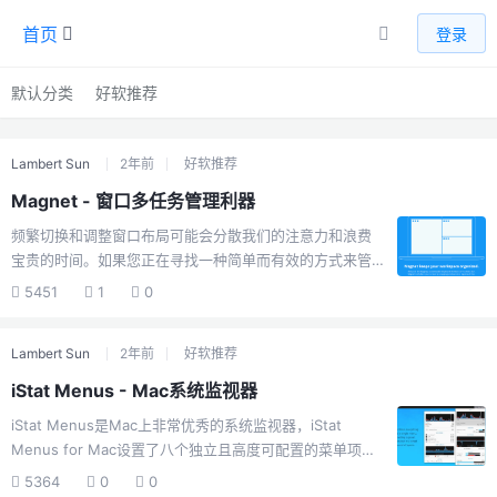
首页
登录
默认分类
好软推荐
Lambert Sun
2年前
好软推荐
Magnet - 窗口多任务管理利器
频繁切换和调整窗口布局可能会分散我们的注意力和浪费
宝贵的时间。如果您正在寻找一种简单而有效的方式来管
理和组织您的多任务工作流，那么Magnet for Mac将成为
5451
1
0
您的理想选择。Magnet for Mac是一款强大的窗口管理工
具，它可以帮助您轻松地组织和调整应用程序窗口的位置
Lambert Sun
2年前
好软推荐
和大小。不论您是在进行多屏幕工作还是在单个屏幕上进
行任务，Magnet都能够提供出色的窗口管理体验。
iStat Menus - Mac系统监视器
Magnet for Mac的主要特点和功能包括：窗口分割：
iStat Menus是Mac上非常优秀的系统监视器，iStat
Magnet for Mac可以让用户轻松地将窗口分割成不同的区
Menus for Mac设置了八个独立且高度可配置的菜单项，
域，包括左右分割、上下分割等。快捷键操作：Magnet
机器温度、CPU、内存、网络、磁盘等Mac内部情况随时
for Mac支持使用快捷键来进行窗...
5364
0
0