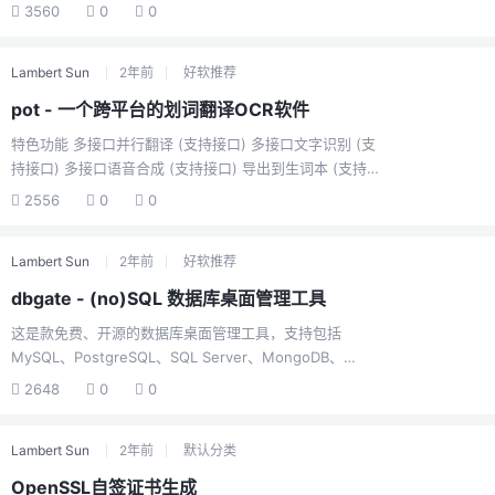
功能非常全面：拥有丰富的画图工具：矩形，椭圆，线
3560
0
0
条，箭头，铅笔，马克笔，文字高级标注工具：马赛克，
高斯模糊，橡皮擦通过快捷键（默认 F3）\ 鼠标中键单击
Lambert Sun
2年前
好软推荐
托盘图标 \ 截图时选择贴到屏幕均可实现贴图。这种类似
于多窗口工作的模式就是来自于贴图功能，你只要截图
pot - 一个跨平台的划词翻译OCR软件
后，按下默认快捷键 F3，就可以将截图快速贴在桌面上。
特色功能 多接口并行翻译 (支持接口) 多接口文字识别 (支
写文章时，所有查阅的资料都放在一个页面里，不用浏览
持接口) 多接口语音合成 (支持接口) 导出到生词本 (支持接
器、Word 来回切换Snipaste 官网：
口) 外部调用 (详情) 支持插件系统 (插件系统) 支持所有
https://zh.snipaste.com/引用：小众...
2556
0
0
PC 平台 (Windows, macOS, Linux) 支持 Wayland (在
KDE、Gnome 以及 Hyprland 上测试) 多语言支持
Lambert Sun
2年前
好软推荐
https://github.com/pot-app/pot-desktop
dbgate - (no)SQL 数据库桌面管理工具
这是款免费、开源的数据库桌面管理工具，支持包括
MySQL、PostgreSQL、SQL Server、MongoDB、
SQLite、Redis 等多种数据库，适用于 Windows、
2648
0
0
Linux、macOS 系统https://github.com/dbgate/dbgate
Lambert Sun
2年前
默认分类
OpenSSL自签证书生成