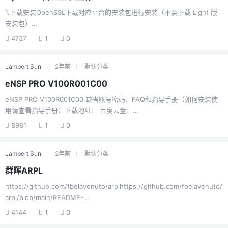
1.下载安装OpenSSL下载对应平台的安装包进行安装（不要下载 Light 版
安装包）
https://slproweb.com/products/Win32OpenSSL.htmlWindows在安装
4737
1
0
后按“win+r”打开“运行”，输入“cmd”管理员权限运行命令提示符，切换至
OpenSSL 安装路径2.生成CA密钥和证书openssl genrsa -out ca.key
Lambert Sun
2年前
默认分类
4096 openssl req -new -x509 -days 1825 -key ca.key -out ca.crt 3.
生成subCA密钥和CSRopenssl genrsa -out subca.ke...
eNSP PRO V100R001C00
eNSP PRO V100R001C00 缺省账号密码、FAQ和指导手册（如何安装使
用请查看指导手册）下载地址： 百度云盘：
https://pan.baidu.com/s/1y3Whl3rCwZoXN5GtMag5KA?pwd=7v2r 夸
8981
1
0
克网盘：https://pan.quark.cn/s/34a58557f893eNSP-
Pro_V100R001C00_Software_X8664_release.qcow2下载地址： 百度云
Lambert Sun
2年前
默认分类
盘：https://pan.baidu.com/s/1Yg0AMdEkVX57KKUnuHejpQ?
pwd=9c2v 夸克网盘：https://pan....
群晖ARPL
https://github.com/fbelavenuto/arplhttps://github.com/fbelavenuto/
arpl/blob/main/README-
Zh.mdhttps://zhuanlan.zhihu.com/p/578606105
4144
1
0