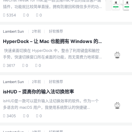
WeChatTweak for mac是一款仅限mac平台的微信客户端
扬光大，MacBook 的菜单栏是越来越不方便了！如果你希
插件，功能就比较简单直接，拥有防撤回和微信多开的功
望 Mac 的菜单栏干净清爽、又方便易用，那全新的
能。主要包括防撤回、多开、免二次认证登录和消息处理
「Bartender 5」软件你一...
5354
0
0
增强，客户端无限多开。功能 阻止消息撤回 消息列表通知
系统通知 正常撤回自己发出的消息 客户端无限多开 右键
Lambert Sun
2年前
好软推荐
Dock icon 登录新的微信账号 命令行执行：open -n
/Applications/WeChat.app 消息处理增强 支持任意表情
HyperDock – 让 Mac 也能拥有 Windows 的窗口预览和管理体验
导出 支持二维码识别 支持右键直接复制链接 支持由系统
快速桌面切换在 HyperDock 中，整合了利用键盘和触控
默认浏览器直接打开 重新打开应用无需手机认证（官方已
手势，快速切换窗口所在桌面的功能，而无需费力地将窗
经支持）UI界面设置面板支持 Raycast extensio...
口拖进拖出。在事先已经新建若干桌面的前提下： 将光标
3617
0
0
放置在预览小窗口上，按下对应桌面的数字编号，可以在
不离开当前桌面的情况下，将该窗口分配至对应桌面。 将
Lambert Sun
2年前
好软推荐
光标放置在具体窗口的标题栏，通过双指在触控板上左右
滑动，快速实现该窗口在前后桌面的切换。 高效的窗口
isHUD – 提高你的输入法切换效率
布局管理 即便是在 EI Captain 中已经加入了 Split View
isHUD是一款可以提升输入法切换效率的软件。作为一个
功能，但其实际体验并不理想，而 HyperDock 可以帮助
多语言的 macOS 用户，我使用系统默认的快捷键
我们做到的，远不止分屏那么简单： 通过将...
（Command+空格, Option+Command+空格）切换输入
3405
0
0
法。但是，当我按下 Option+Command+空格（即选择下
一个输入源）的时候，系统并不会出现输入法选择框（按