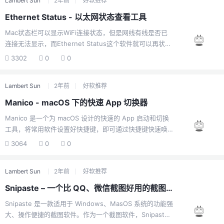
Lambert Sun
2年前
好软推荐
Command+空格时候出现的那个列表）。当启用的 Lion
的全屏模式的时候，要确认当前所使用的输入法十分不
Ethernet Status - 以太网状态查看工具
便。有了 isHUD，每当切换输入法的时候，屏幕中央就会
Mac状态栏可以显示WiFi连接状态，但是网线有线是否已
出现一个 HUD 窗口，提示选中的输入法，这样，你无须移
连接无法显示，而Ethernet Status这个软件就可以再状态
动视线就能知道所选的输入法了。正如作者所说，使用
栏中实时显示当前有线连接状态Ethernet Status for Mac
isHUD 时，每次切换输入法都会...
3302
0
0
官方介绍Ethernet Status – 菜单栏上的 LAN 连接状态！
通过菜单栏获得以下连接的状态。▶ 以太网▶ Wi-Fi▶ 蓝
Lambert Sun
2年前
好软推荐
牙网络▶ iPhone/iPad的USB网络▶ 火线▶ Thunderbolt
网络从菜单栏上直接看到以太网、局域网和其他网络接口
Manico - macOS 下的快速 App 切换器
连接的状态。这个工具在菜单栏上增加了一个颜色整齐的
Manico 是一个为 macOS 设计的快速的 App 启动和切换
（绿色、黄色或红色）图标，让你知道连接的状态和其他
工具，将常用软件设置好快捷键，即可通过快捷键快速唤
统计信息，如你的IP地址、Mac地址...
起对应软件如果你是一个用习惯使用键盘的效率型用户，
3064
0
0
Manico 将会帮助你最大化使用 App 的效率。Manico 是
什么？Manico 是一个为快速启动及切换 App 而设计的工
Lambert Sun
2年前
好软推荐
具。通过使用它，在 macOS 上启动及切换 App 将变得无
比顺畅。预设情况下，Manico 支持通过 Option + 数字
Snipaste – 一个比 QQ、微信截图好用的截图工具
键，即可启动或切换至对应的 App。用户再也不需要用到
Snipaste 是一款适用于 Windows、MasOS 系统的功能强
Command+Tab 一个一个去遍历至想用的 App，也无须从
大、操作便捷的截图软件。作为一个截图软件，Snipaste
程序坞上去找，从来带来效率和体验上的提升。在长期...